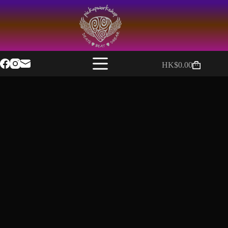
HK$
0.00